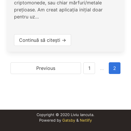
criptomonede, sau chiar mărfuri/metale
prețioase. Am creat aplicația inițial doar
pentru uz…
Continuă să citești →
Previous
1
…
2
Copyright © 2020 Liviu Iancuta.
Powered by
Gatsby
&
Netlify